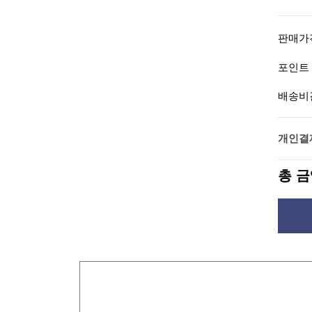
판매가
포인트
배송비
개인결
총 금