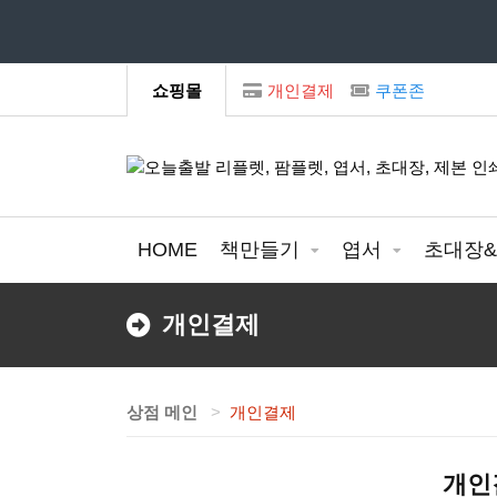
모
쇼핑몰
개인결제
쿠폰존
HOME
책만들기
엽서
초대장
개인결제
상점 메인
개인결제
개인