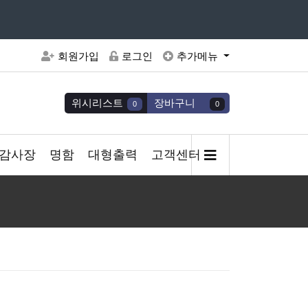
주세요
회원가입
로그인
추가메뉴
위시리스트
장바구니
0
0
감사장
명함
대형출력
고객센터