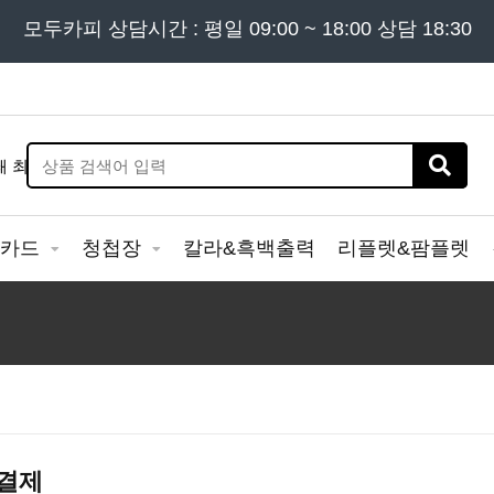
든 문의는
모두카피 상담시간 : 평일 09:00 ~ 18:00 상담 18:30
02) 302 - 7797
및 '
견적문의
' 게시판을 이용해
&카드
청첩장
칼라&흑백출력
리플렛&팜플렛
결제