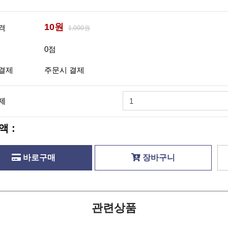
10원
격
1,000원
0점
결제
주문시 결제
제
액 :
바로구매
장바구니
관련상품