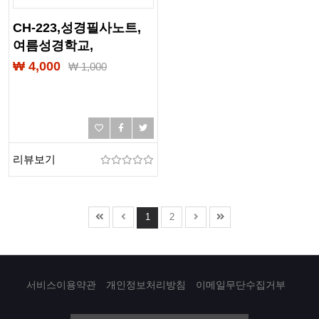
CH-223,성경필사노트,
여름성경학교,
성경학교교재,인쇄,제본,
₩ 4,000
₩
1,000
출력,칼라제본,흑백제본,
찬송가제본,교회책자,
교회요람,교인수첩,
기업책자,기업편람,
교회홍보물책자
리뷰보기
1
2
서비스이용약관
개인정보처리방침
이메일무단수집거부