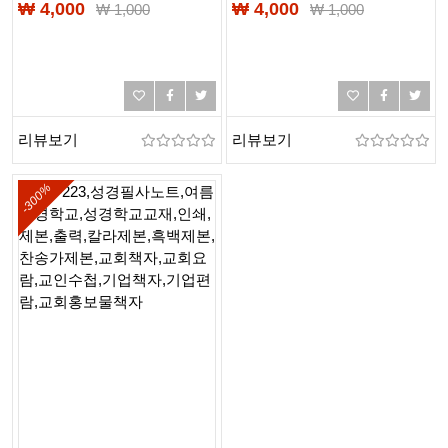
교육계획서,
성경필사노트,
₩ 4,000
₩ 4,000
₩
1,000
₩
1,000
성경필사노트,
여름성경학교,
여름성경학교,
성경학교교재,인쇄,제본,
성경학교교재,인쇄,제본,
출력,칼라제본,흑백제본,
출력,칼라제본,흑백제본,
무선제본,PUR제본,PDF제
찬송가제본
리뷰보기
리뷰보기
-300%