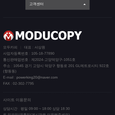
고객센터
모두카피
|
대표 : 서상원
사업자등록번호 : 105-18-77890
통신판매업번호 : 제2024-고양덕양구-1051호
주소 : 10545 경기 고양시 덕양구 향동로 201 GL메트로시티 922호
(향동동)
E-mail :
powerking20@naver.com
FAX : 02-302-7795
사이트 이용문의
상담시간 : 평일 09:00 ~ 18:00 상담 18:30
토,일요일/공휴일(게시판을 이용해주세요)