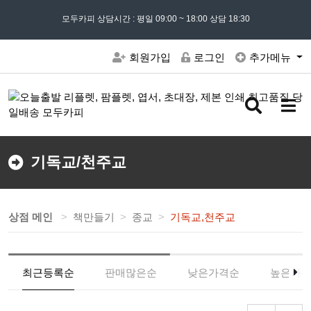
모든 문의는
모두카피 상담시간 : 평일 09:00 ~ 18:00 상담 18:30
02) 302 - 7797
및 '
견적문의
' 게시판을 이용해주세요
회원가입
로그인
추가메뉴
검
메
색
뉴
버
버
튼
튼
기독교/천주교
상점 메인
책만들기
종교
기독교,천주교
최근등록순
판매많은순
낮은가격순
높은가