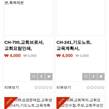
CH-700,교회브로셔,
CH-241,기도노트,
교회요람인쇄,
교육계획서,
교회요람제본,
성경필사노트,
₩ 4,000
₩ 4,000
₩
1,000
₩
1,000
교회표지디자인,주보,
여름성경학교,
교회주보인쇄,기도노트,
성경학교교재,인쇄,제본,
교육계획서,
출력,칼라제본,흑백제본,
성경필사노트,
교회책자,교회요람,
여름성경학교,
교인수첩,PDF제본,PUR제
리뷰보기
리뷰보기
성경학교교재,인쇄,제본,
출력,칼라제본,흑백제본
-300%
-300%