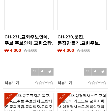
CH-231,교회주보인쇄,
CH-230,문집,
주보,주보인쇄.교회요람,
문집만들기,교회주보,
요람책자,교회책자,
교회요람,교회책자,
₩ 4,000
₩ 4,000
₩
1,000
₩
1,000
무선제본,출력,인쇄,
무선제본,기도노트,
제본,PDF제본,PUR제본,
교회주보인쇄,칼라출력,
떡제본,칼라제본,
제본,인쇄,책자만들기,
흑백제본
칼라제본,흑백제본
리뷰보기
리뷰보기
-300%
-300%