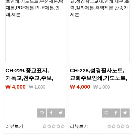
CH-229,종교표지,
CH-228,성경필사노트,
기독교,천주교,주보,
교회주보인쇄,기도노트,
주보인쇄,요람제본,
교육계획서,
₩ 4,000
₩ 4,000
₩
1,000
₩
1,000
교회요람,교회책자,
성경필사노트,
교회주보인쇄,기도노트,
여름성경학교,
무선제본,
성경학교교재,인쇄,제본,
떡제본,PDF제본,PUR제본,
출력,칼라제본,흑백제본,
인쇄,제본
찬송가제본
리뷰보기
리뷰보기