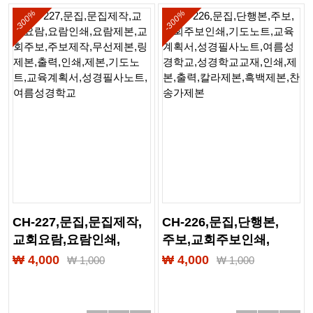
-300%
-300%
CH-227,문집,문집제작,
CH-226,문집,단행본,
교회요람,요람인쇄,
주보,교회주보인쇄,
요람제본,교회주보,
기도노트,교육계획서,
₩ 4,000
₩ 4,000
₩
1,000
₩
1,000
주보제작,무선제본,
성경필사노트,
링제본,출력,인쇄,제본,
여름성경학교,
기도노트,교육계획서,
성경학교교재,인쇄,제본,