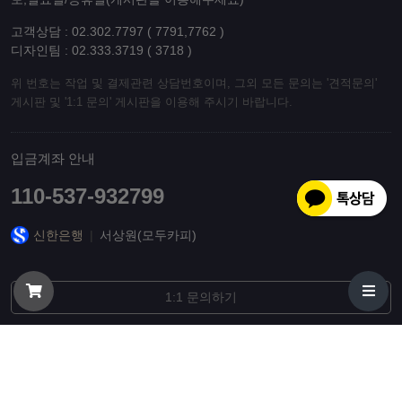
고객상담 : 02.302.7797 ( 7791,7762 )
디자인팀 : 02.333.3719 ( 3718 )
위 번호는 작업 및 결제관련 상담번호이며, 그외 모든 문의는 '견적문의'
게시판 및 '1:1 문의' 게시판을 이용해 주시기 바랍니다.
입금계좌 안내
110-537-932799
신한은행
|
서상원(모두카피)
1:1 문의하기
© 오늘출발 리플렛, 팜플렛, 엽서, 초대장, 제본 인쇄 최고품질 당일배송