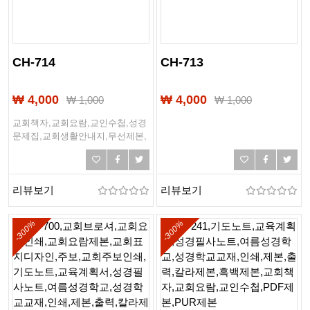
CH-714
CH-713
₩ 4,000
₩ 4,000
₩
1,000
₩
1,000
교회책자,교회요람,교인수첩,성경
문제집,교회생활안내지,무선제본,
링제본,하드커버제본,떡제본,PDF
제본,PUR제본
리뷰보기
리뷰보기
-300%
-300%