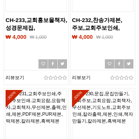
CH-233,교회홍보물책자,
CH-232,찬송가제본,
성경문제집,
주보,교회주보인쇄,
교회생활안내지,
기도노트,교육계획서,
₩ 4,000
₩ 4,000
₩
1,000
₩
1,000
교회주보인쇄,기도노트,
성경필사노트,
교육계획서,
여름성경학교,
성경필사노트,
성경학교교재,인쇄,제본,
여름성경학교,
출력,칼라제본,흑백제본,
성경학교교재,인쇄,제본,
교회책자,교회요람,
리뷰보기
리뷰보기
출력,칼라제본,흑백제본,
교인수첩
찬송가제본
-300%
-300%