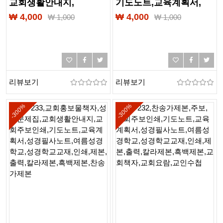
교회생활안내지,
기도노트,교육계획서,
무선제본,링제본,
성경필사노트,
₩ 4,000
₩ 4,000
₩
1,000
₩
1,000
하드커버제본,
여름성경학교,
떡제본,PDF제본,PUR제본,
성경학교교재,찬송가,
교회브로셔,
교회요람,교인수첩,제본,
교회요람인쇄,
출력,인쇄,무선제본,
교회요람제본,
링제본,스프링제본,
리뷰보기
리뷰보기
교회표지디자인
중철제본
-300%
-300%