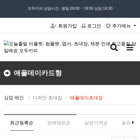
모든 문의는
모두카피 상담시간 : 평일 09:00 ~ 18:00 상담 18:30
02) 302 - 7797
및 '
견적문의
' 게시판을 이용해주세요
회원가입
로그인
추가메뉴
검
메
색
뉴
버
버
튼
튼
애플데이카드형
상점 메인
디자인 초대장
애플데이초대장
최근등록순
판매많은순
낮은가격순
높은가