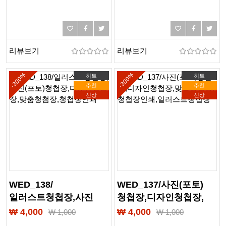
리뷰보기
리뷰보기
-300%
-300%
히트
히트
추천
추천
신상
신상
WED_138/
WED_137/사진(포토)
일러스트청첩장,사진
청첩장,디자인청첩장,
(포토)청첩장,
맞춤청첨장,청첩장인쇄,
₩ 4,000
₩ 4,000
₩
1,000
₩
1,000
디자인청첩장,
일러스트청첩장