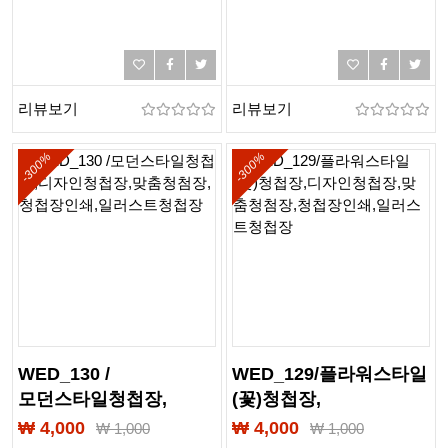
일러스트청첩장
일러스트청첩장
리뷰보기
리뷰보기
-300%
-300%
WED_130 /
WED_129/플라워스타일
모던스타일청첩장,
(꽃)청첩장,
디자인청첩장,
디자인청첩장,
₩ 4,000
₩ 4,000
₩
1,000
₩
1,000