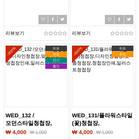
리뷰보기
리뷰보기
-300%
-300%
히트
히트
추천
추천
인기
할인
WED_132 /
WED_131/플라워스타일
모던스타일청첩장,
(꽃)청첩장,
디자인청첩장,
디자인청첩장,
₩ 4,000
₩ 4,000
₩
1,000
₩
1,000
맞춤청첨장,청첩장인쇄,
맞춤청첨장,청첩장인쇄,